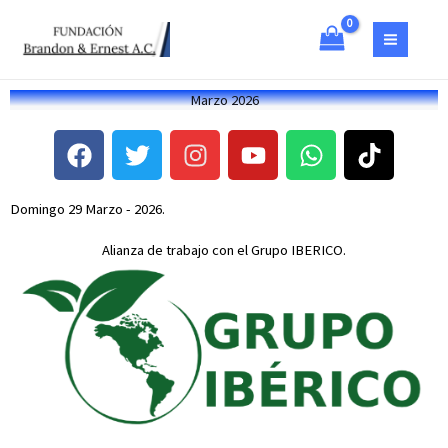
Ir
al
contenido
Marzo 2026
F
T
I
Y
W
T
a
w
n
o
h
i
c
i
s
u
a
k
Domingo 29 Marzo - 2026.
e
t
t
t
t
t
b
t
a
u
s
o
Alianza de trabajo con el Grupo IBERICO.
o
e
g
b
a
k
o
r
r
e
p
k
a
p
m